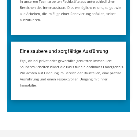
Blend Bau: Ihr Partner für Sanierung und
Renovierung bietet Ihnen viele Vorteile
Alles aus einer Hand
Bei Sanierungen und Renovierungen greifen viele Arbeiten
ineinander. Wir koordinieren alle Gewerke und sorgen so dafür,
dass Ihr Projekt strukturiert und ohne unnötige Verzögerungen
umgesetzt werden kann.
Klare Planung und transparente Abläufe
Bevor wir mit unserer Arbeit beginnen, besprechen wir mit Ihnen
alle Schritte. So wissen Sie jederzeit, welche Arbeiten anstehen,
und behalten immer den Überblick.