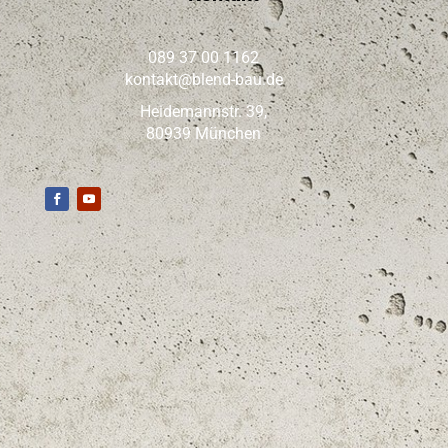
FAQ (Häufig gestellte Fragen)
Was kostet eine Sanierung oder
Renovierung?
Wie lange dauern Renovierungs-
und Sanierungsarbeiten?
Muss ich während der Arbeiten
ausziehen?
Übernehmen Sie auch mehrere
Arbeiten gleichzeitig?
Arbeiten Sie ausschließlich in
München?