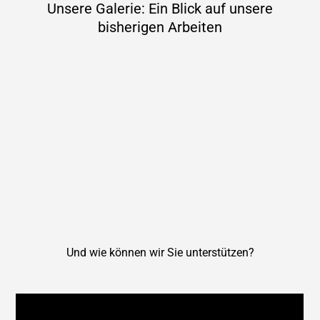
Erfahrene Handwerker für unterschiedliche
Gewerke
In unserem Team arbeiten Fachkräfte aus unterschiedlichen
Bereichen des Innenausbaus. Dies ermöglicht es uns, so gut wie
alle Arbeiten, die im Zuge einer Renovierung anfallen, selbst
auszuführen.
Eine saubere und sorgfältige Ausführung
Egal, ob bei privat oder gewerblich genutzten Immobilien:
Sauberes Arbeiten bildet die Basis für ein optimales Endergebnis.
Wir achten auf Ordnung im Bereich der Baustellen, eine präzise
Ausführung und einen respektvollen Umgang mit Ihrer
Immobilie.