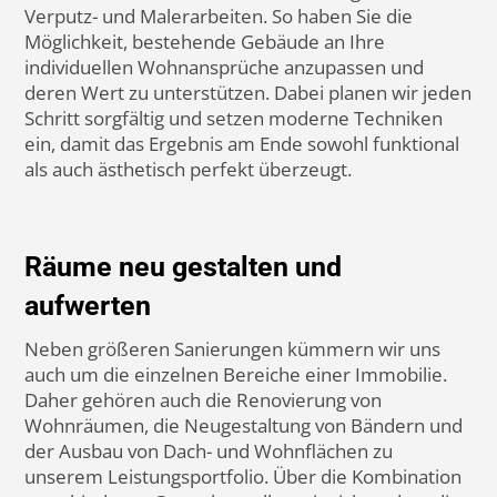
Oberflächen überarbeitet und/ oder komplette Räume
neu gestaltet werden. Und klar: Damit ein Projekt möglichst
reibungslos verläuft, ist es wichtig, alle Aufgaben genau zu
planen und aufeinander abzustimmen. Und genau hier
unterstützen wir unsere Kunden in München und
Umgebung. Wir übernehmen unter anderem
Renovierungen, Bausanierungen und Innenausbau-
Arbeiten und koordinieren alle Schritte – nach höchsten
Qualitäts- und Designstandards. Angefangen bei den
ersten Rückbauarbeiten bis zur fertigen Gestaltung der
Räume und nachhaltiger Umsetzung vor Ort.
Sanierungen und Modernisierungen
im Bestand
Viele Immobilien werden nicht komplett neu
gebaut, sondern Schritt für Schritt modernisiert.