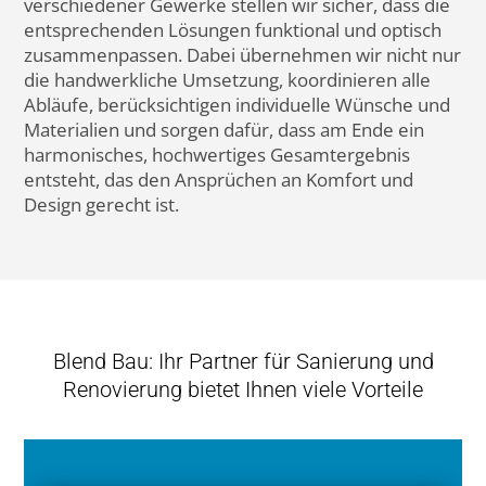
Gerade im Zusammenhang mit älteren Wohnungen
oder Häusern müssen oft alle Bauteile entfernt,
Räume neu aufgeteilt und Oberflächen erneuert
werden.
Bei Projekten wie diesen kümmern wir uns
unter anderem um die Entkernungen, die
Trockenbauarbeiten, neue Bodenbeläge und
Verputz- und Malerarbeiten. So haben Sie die
Möglichkeit, bestehende Gebäude an Ihre
individuellen Wohnansprüche anzupassen und
deren Wert zu unterstützen.
Dabei planen wir jeden
Schritt sorgfältig und setzen moderne Techniken
ein, damit das Ergebnis am Ende sowohl funktional
als auch ästhetisch perfekt überzeugt.
Räume neu gestalten und
aufwerten