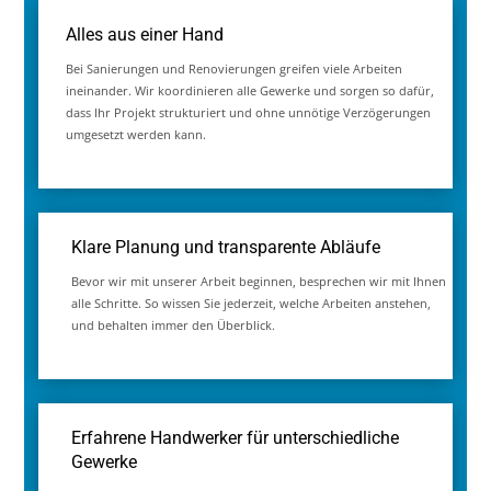
Neben größeren Sanierungen kümmern wir uns
auch um die einzelnen Bereiche einer Immobilie.
Daher gehören auch die Renovierung von
Wohnräumen, die Neugestaltung von Bändern und
der Ausbau von Dach- und Wohnflächen zu
unserem Leistungsportfolio. Über die Kombination
verschiedener Gewerke stellen wir sicher, dass die
entsprechenden Lösungen funktional und optisch
zusammenpassen. Dabei übernehmen wir nicht nur
die handwerkliche Umsetzung, koordinieren alle
Abläufe, berücksichtigen individuelle Wünsche und
Materialien und sorgen dafür, dass am Ende ein
harmonisches, hochwertiges Gesamtergebnis
entsteht, das den Ansprüchen an Komfort und
Design gerecht ist.