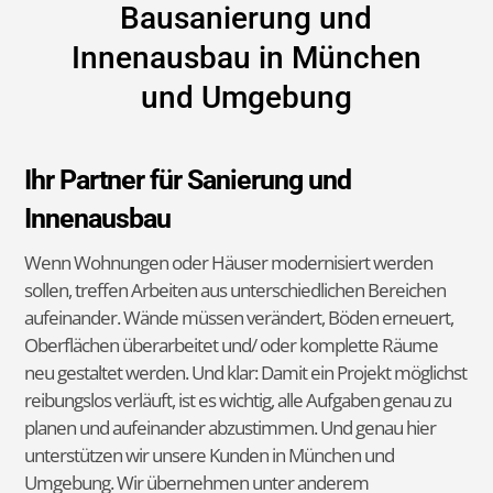
Fliesenverlegung
Bodenverlegung
Rohbau
Asbestsanierung
Entrümpelung