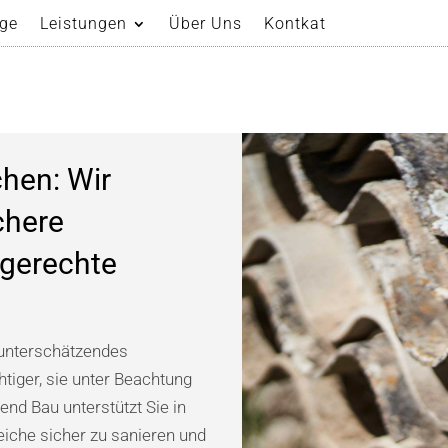
ge
Leistungen
Über Uns
Kontkat
ge
Leistungen
Über Uns
Kontkat
hen: Wir
chere
hgerechte
u unterschätzendes
tiger, sie unter Beachtung
nd Bau unterstützt Sie in
iche sicher zu sanieren und