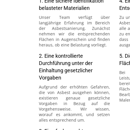
1. Eine sichere Identifikation
4. E
belasteter Materialien
Ents
Unser Team verfügt über
Zu un
langjährige Erfahrung im Bereich
Asbe
der Asbestsanierung. Zunächst
alle 
nehmen wir die entsprechenden
zu en
Flächen in Augenschein und finden
dass
heraus, ob eine Belastung vorliegt.
ausge
2. Eine kontrollierte
5. D
Durchführung unter der
Fläc
Einhaltung gesetzlicher
Bei
Vorgaben
Leis
bere
Aufgrund der erhöhten Gefahren,
Flä
die von Asbest ausgehen können,
Bear
existieren genaue gesetzliche
Maler
Vorgaben in Bezug auf die
Vorgehensweise. Wir wissen,
worauf es ankommt, und setzen
alles entsprechend um.