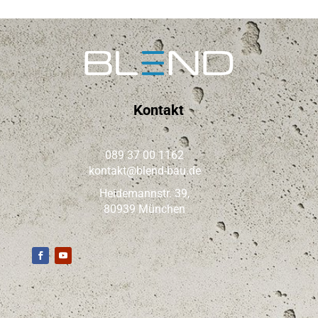
Kontakt
089 37 00 1162
kontakt@blend-bau.de
Heidemannstr. 39,
80939 München